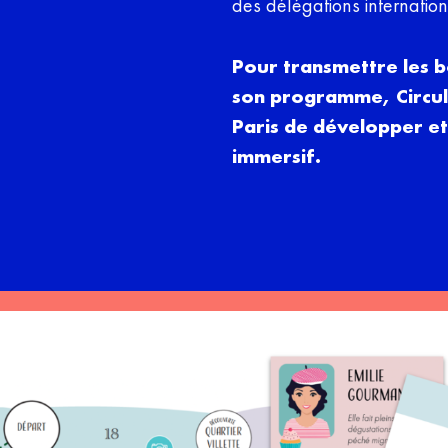
des délégations internation
Pour transmettre les b
son programme, Circula
Paris de développer et
immersif.