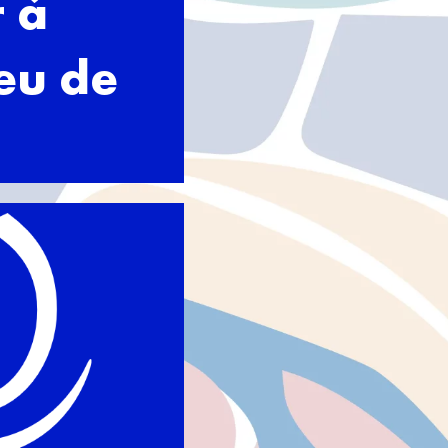
r à
jeu de