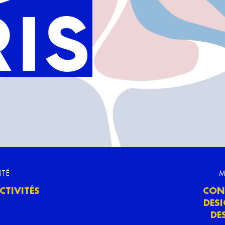
ITÉ
M
CTIVITÉS
CON
DES
DE