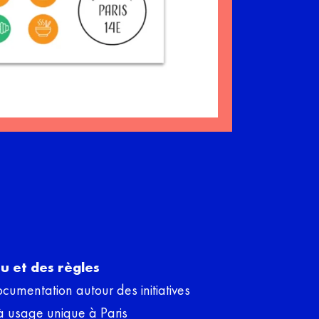
u et des règles
cumentation autour des initiatives
à usage unique à Paris