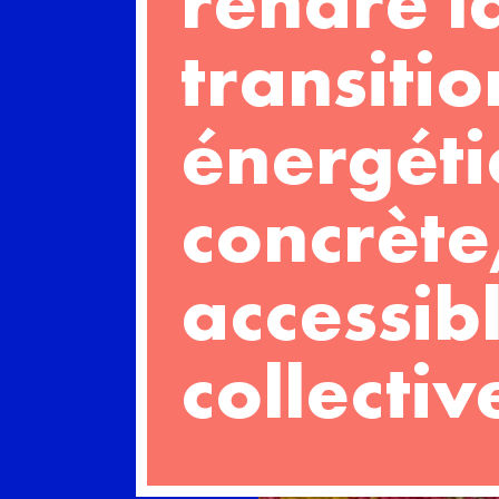
rendre l
transitio
énergét
concrète
accessibl
collectiv