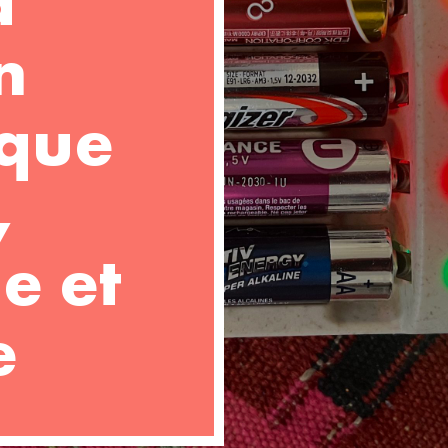
a
n
ique
,
e et
e